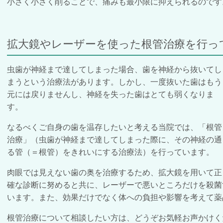
小さく小さく削ることで、痛みも最小限に抑えられるのです
拡大鏡やレーザーを使った根管治療を行っ
虫歯が神経まで達してしまった場合、歯を神経から
抜いてし
まうという治療法が
あります。しかし、一度抜いた歯はもう
元には戻りませんし、神経を失った歯はとても弱くなりま
す。
なるべくご自身の歯を温存したいと考える当院では、「
根管
治療」（虫歯が神経まで達してしまった際に、その神経の通
る管（＝根管）をきれいにする治療法）を行っています。
肉眼では見えない歯の奥を治療するため、拡大鏡を用いて正
確な診断に努めると共に、
レーザーで悪いところだけを殺菌
います。また
、効果だけでなく体への負担や影響を考えて薬
根管治療について相談したい方は、どうぞお気軽お声かけく