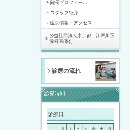
院長プロフィール
スタッフ紹介
医院情報・アクセス
公益社団法人東京都 江戸川区
歯科医師会
診療の流れ
診療時間
診療日
月
火
水
木
金
土
日