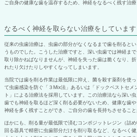
ご自身の健康な歯を温存するため、神経をなるべく残す治療
なるべく神経を取らない治療をしています
従来の虫歯治療は、虫歯の部分がなくなるまで歯を削るとい
うものでした。こうした治療ですと、深い虫歯では神経まで
取り除かねばなりませんが、神経を失った歯は脆くなり、折
れたり欠けたりしやすくなってしまいます。
当院では歯を削る作業は最低限に抑え、菌を殺す薬剤を使っ
て虫歯感染を防ぐ「３Mix法」あるいは「ドックベストセメ
ト」による治療法を採用しています。
この治療法なら深い虫
歯でも
神経を取るほど深く削る必要がないため、
健康な歯や
神経を多く残すことができ、ご自分の歯を長持ちさせること
ほかにも、削る量が最低限で済むコンポジットレジン（詰め
回る器具で精密に虫歯部分だけを削り取るなど、なるべく健